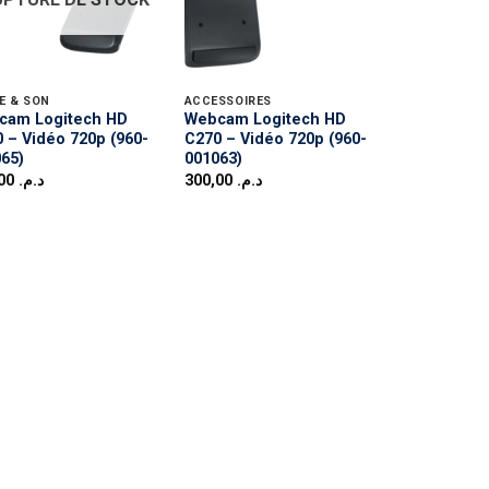
E & SON
ACCESSOIRES
cam Logitech HD
Webcam Logitech HD
 – Vidéo 720p (960-
C270 – Vidéo 720p (960-
65)
001063)
320,00
د.م.
300,00
د.م.