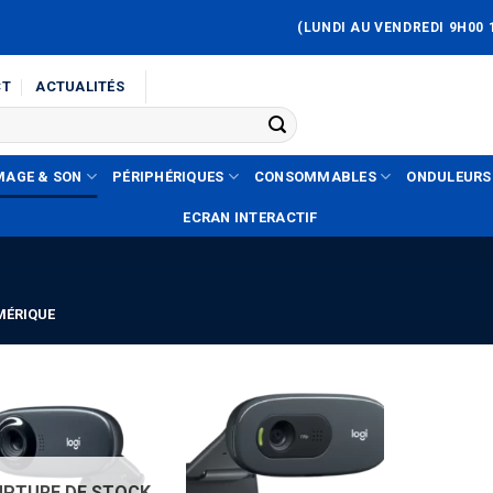
(LUNDI AU VENDREDI 9H00 
CT
ACTUALITÉS
MAGE & SON
PÉRIPHÉRIQUES
CONSOMMABLES
ONDULEURS
ECRAN INTERACTIF
MÉRIQUE
Ajouter
Ajouter
à la liste
à la liste
d’envies
d’envies
UPTURE DE STOCK