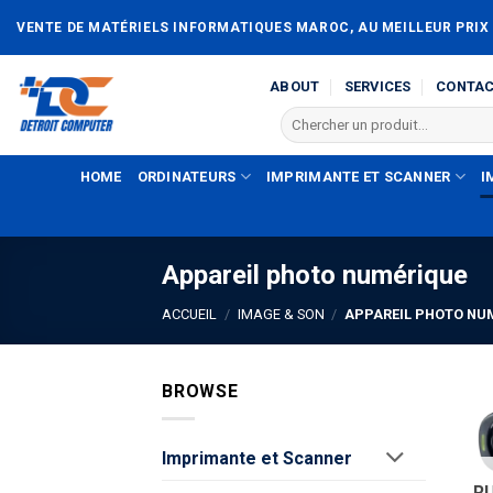
Passer
VENTE DE MATÉRIELS INFORMATIQUES MAROC, AU MEILLEUR PRIX
au
contenu
ABOUT
SERVICES
CONTA
Recherche
pour :
HOME
ORDINATEURS
IMPRIMANTE ET SCANNER
I
Appareil photo numérique
ACCUEIL
/
IMAGE & SON
/
APPAREIL PHOTO NU
BROWSE
Imprimante et Scanner
R