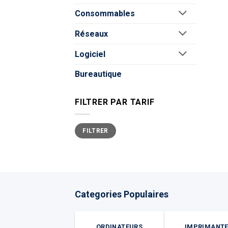
Consommables
Réseaux
Logiciel
Bureautique
FILTRER PAR TARIF
Prix
Prix
FILTRER
min
max
Categories Populaires
ORDINATEURS
IMPRIMANT