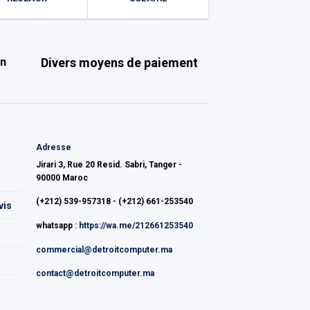
on
Divers moyens de paiement
Adresse
Jirari 3, Rue 20 Resid. Sabri, Tanger -
90000 Maroc
(+212) 539-957318 - (+212) 661-253540
vis
whatsapp :
https://wa.me/212661253540
commercial@detroitcomputer.ma
contact@detroitcomputer.ma