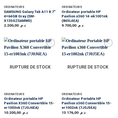
ORDINATEURS
ORDINATEURS
SAMSUNG Galaxy Tab A11 8.7″
Ordinateur portable HP
4+64GB Gray (SM-
Pavilion x360 14-ek1001nk
X135GZSAMWD)
(845L4EA)
2.200,00
د.م.
9.700,00
د.م.
RUPTURE DE STOCK
RUPTURE DE STOCK
ORDINATEURS
ORDINATEURS
Ordinateur portable HP
Ordinateur Portable HP
Pavilion X360 Convertible 15-
Pavilion x360 Convertible 15-
er1003nk (7J0J6EA)
er1002nk (7J0J5EA)
10.200,00
د.م.
13.176,00
د.م.