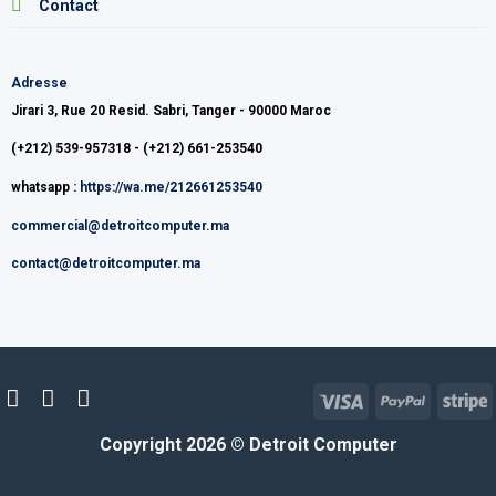
Contact
Adresse
Jirari 3, Rue 20 Resid. Sabri, Tanger - 90000 Maroc
(+212) 539-957318 - (+212) 661-253540
whatsapp :
https://wa.me/212661253540
commercial@detroitcomputer.ma
contact@detroitcomputer.ma
Visa
PayPal
S
Copyright 2026 ©
Detroit Computer