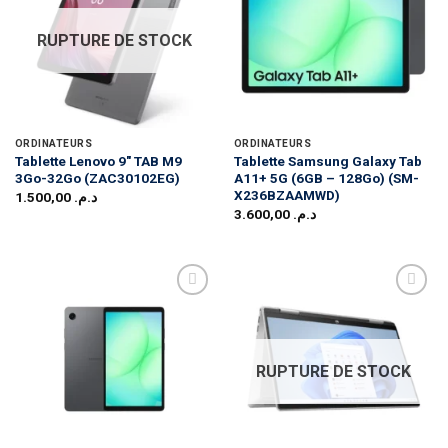
RUPTURE DE STOCK
ORDINATEURS
ORDINATEURS
Tablette Lenovo 9″ TAB M9
Tablette Samsung Galaxy Tab
3Go-32Go (ZAC30102EG)
A11+ 5G (6GB – 128Go) (SM-
X236BZAAMWD)
1.500,00
د.م.
3.600,00
د.م.
RUPTURE DE STOCK