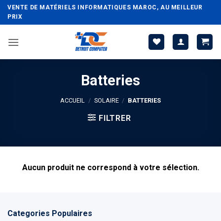
Passer
VENTE DE MATÉRIELS INFORMATIQUES MAROC, AU MEILLEUR
au
PRIX
contenu
Batteries
ACCUEIL
/
SOLAIRE
/
BATTERIES
FILTRER
Aucun produit ne correspond à votre sélection.
Categories Populaires