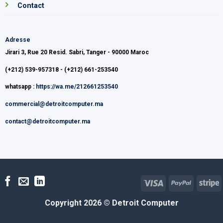
Contact
Adresse
Jirari 3, Rue 20 Resid. Sabri, Tanger - 90000 Maroc
(+212) 539-957318 - (+212) 661-253540
whatsapp :
https://wa.me/212661253540
commercial@detroitcomputer.ma
contact@detroitcomputer.ma
Visa
PayPal
S
Copyright 2026 ©
Detroit Computer