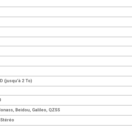
D (jusqu’à 2 To)
0
lonass, Beidou, Galileo, QZSS
Stéréo