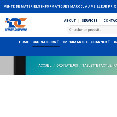
Passer
VENTE DE MATÉRIELS INFORMATIQUES MAROC, AU MEILLEUR PRIX
au
contenu
ABOUT
SERVICES
CONTA
Recherche
pour :
HOME
ORDINATEURS
IMPRIMANTE ET SCANNER
I
ACCUEIL
/
ORDINATEURS
/
TABLETTE TACTILE, IP