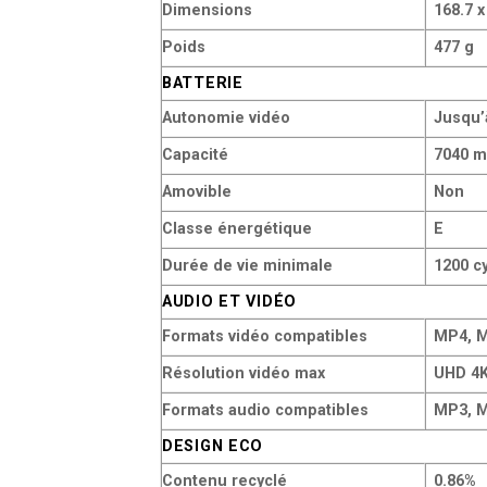
Dimensions
168.7 x
Poids
477 g
BATTERIE
Autonomie vidéo
Jusqu’
Capacité
7040 
Amovible
Non
Classe énergétique
E
Durée de vie minimale
1200 c
AUDIO ET VIDÉO
Formats vidéo compatibles
MP4, M
Résolution vidéo max
UHD 4K
Formats audio compatibles
MP3, M
DESIGN ECO
Contenu recyclé
0.86%