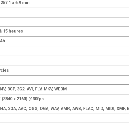
 257.1 x 6.9 mm
à 15 heures
mAh
ycles
4V, 3GP, 3G2, AVI, FLV, MKV, WEBM
 (3840 x 2160) @30fps
4A, 3GA, AAC, OGG, OGA, WAV, AMR, AWB, FLAC, MID, MIDI, XMF,