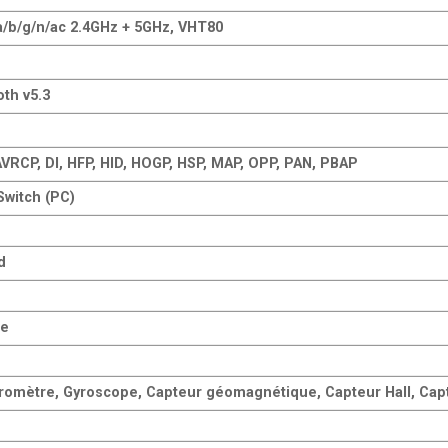
a/b/g/n/ac 2.4GHz + 5GHz, VHT80
oth v5.3
AVRCP, DI, HFP, HID, HOGP, HSP, MAP, OPP, PAN, PBAP
Switch (PC)
d
te
romètre, Gyroscope, Capteur géomagnétique, Capteur Hall, Cap