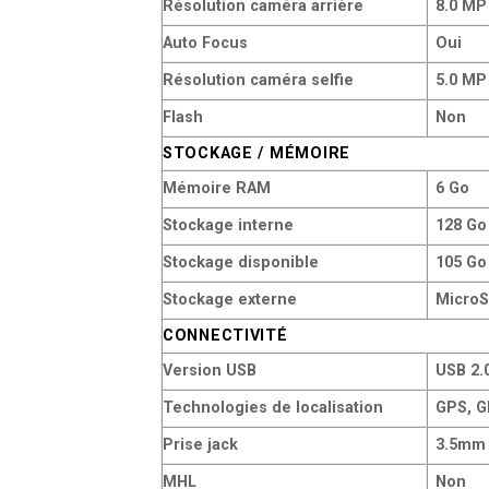
Résolution caméra arrière
8.0 MP
Auto Focus
Oui
Résolution caméra selfie
5.0 MP
Flash
Non
STOCKAGE / MÉMOIRE
Mémoire RAM
6 Go
Stockage interne
128 Go
Stockage disponible
105 Go
Stockage externe
MicroS
CONNECTIVITÉ
Version USB
USB 2.
Technologies de localisation
GPS, G
Prise jack
3.5mm 
MHL
Non