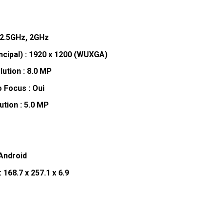
 2.5GHz, 2GHz
incipal) : 1920 x 1200 (WUXGA)
ution : 8.0 MP
 Focus : Oui
tion : 5.0 MP
 Android
168.7 x 257.1 x 6.9
g Galaxy Tab A11+ 5G (6GB - 128Go) (SM-X236BZAAMWD)