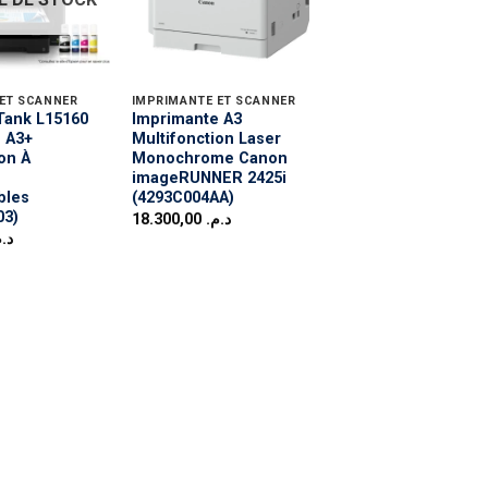
ET SCANNER
IMPRIMANTE ET SCANNER
Tank L15160
Imprimante A3
 A3+
Multifonction Laser
on À
Monochrome Canon
imageRUNNER 2425i
bles
(4293C004AA)
03)
18.300,00
د.م.
د..