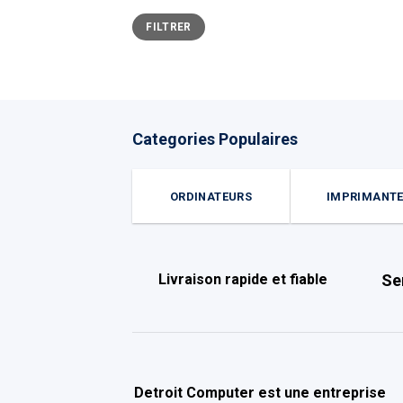
Prix
Prix
FILTRER
min
max
Categories Populaires
ORDINATEURS
IMPRIMANT
Livraison rapide et fiable
Se
Detroit Computer
est une entreprise