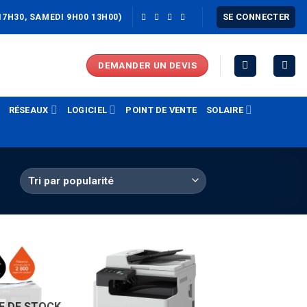
SE CONNECTER
17H30, SAMEDI 9H00 13H00)
DEMANDER UN DEVIS
RÉSEAUX
LOGICIEL
POINT DE VENTE
SOLAIRE
E DE STOCK