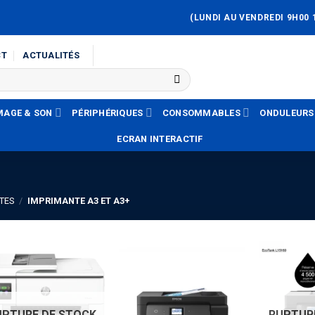
(LUNDI AU VENDREDI 9H00 
CT
ACTUALITÉS
MAGE & SON
PÉRIPHÉRIQUES
CONSOMMABLES
ONDULEURS
ECRAN INTERACTIF
TES
/
IMPRIMANTE A3 ET A3+
UPTURE DE STOCK
RUPTUR