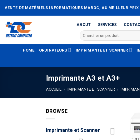
Passer
VENTE DE MATÉRIELS INFORMATIQUES MAROC, AU MEILLEUR PRIX
au
contenu
ABOUT
SERVICES
CONTA
Recherche
pour :
HOME
ORDINATEURS
IMPRIMANTE ET SCANNER
I
Imprimante A3 et A3+
ACCUEIL
/
IMPRIMANTE ET SCANNER
/
IMPRIMAN
BROWSE
Imprimante et Scanner
R