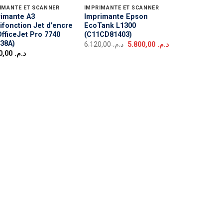
IMANTE ET SCANNER
IMPRIMANTE ET SCANNER
imante A3
Imprimante Epson
ifonction Jet d’encre
EcoTank L1300
fficeJet Pro 7740
(C11CD81403)
38A)
Le
Le
6.120,00
د.م.
5.800,00
د.م.
prix
prix
3.300,00
د.م.
initial
actuel
était :
est :
د.م. 5.800,00.
د.م. 6.120,00.