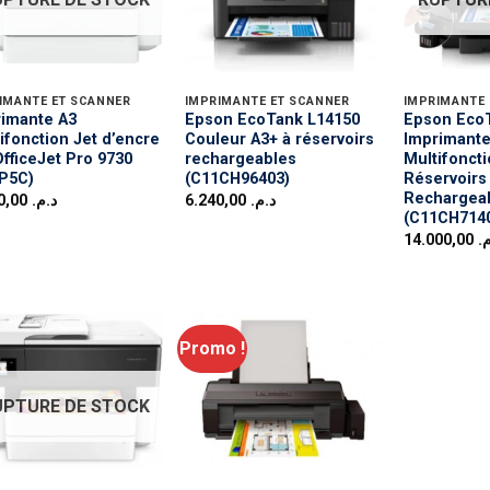
IMANTE ET SCANNER
IMPRIMANTE ET SCANNER
IMPRIMANTE 
imante A3
Epson EcoTank L14150
Epson Eco
ifonction Jet d’encre
Couleur A3+ à réservoirs
Imprimante
fficeJet Pro 9730
rechargeables
Multifoncti
P5C)
(C11CH96403)
Réservoirs
Rechargea
3.360,00
د.م.
6.240,00
د.م.
(C11CH714
14.000,00
م
Promo !
UPTURE DE STOCK