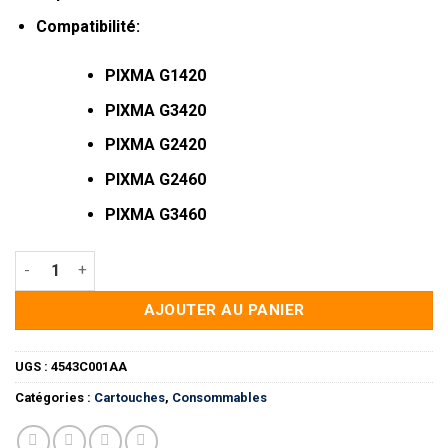
Compatibilité:
PIXMA G1420
PIXMA G3420
PIXMA G2420
PIXMA G2460
PIXMA G3460
quantité de Canon GI-41C Cyan - Bouteille d'encre Canon d'or
AJOUTER AU PANIER
UGS :
4543C001AA
Catégories :
Cartouches
,
Consommables