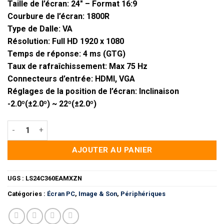
Taille de l’écran: 24″ – Format 16:9
Courbure de l’écran: 1800R
Type de Dalle: VA
Résolution: Full HD 1920 x 1080
Temps de réponse: 4 ms (GTG)
Taux de rafraîchissement: Max 75 Hz
Connecteurs d’entrée: HDMI, VGA
Réglages de la position de l’écran: Inclinaison
-2.0º(±2.0º) ~ 22º(±2.0º)
quantité de Écran 24" Samsung Essential Curved S3 (LS24C3
AJOUTER AU PANIER
UGS :
LS24C360EAMXZN
Catégories :
Écran PC
,
Image & Son
,
Périphériques