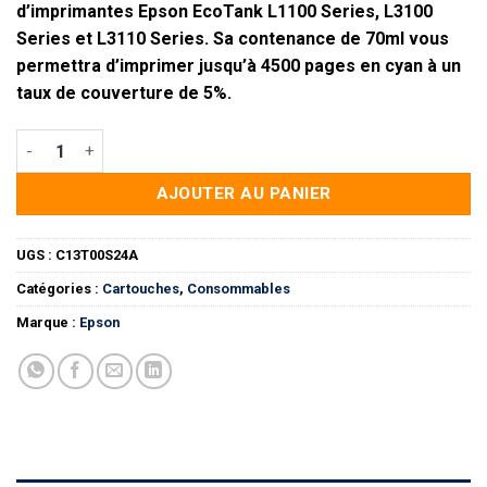
d’imprimantes Epson EcoTank L1100 Series, L3100
Series et L3110 Series. Sa contenance de 70ml vous
permettra d’imprimer
jusqu’à 4500 pages
en cyan à un
taux de couverture de 5%.
quantité de Epson 103 Cyan - Bouteille d'encre Epson d'origi
AJOUTER AU PANIER
UGS :
C13T00S24A
Catégories :
Cartouches
,
Consommables
Marque :
Epson