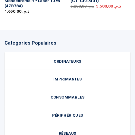
Monochrome HP Laser 107w
(C11CF37401)
(4ZB78A)
Le
Le
6.200,00
د.م.
5.500,00
د.م.
prix
prix
1.650,00
د.م.
initial
actuel
était :
est :
د.م. 6.200,00.
Categories Populaires
ORDINATEURS
IMPRIMANTES
CONSOMMABLES
PÉRIPHÉRIQUES
RÉSEAUX