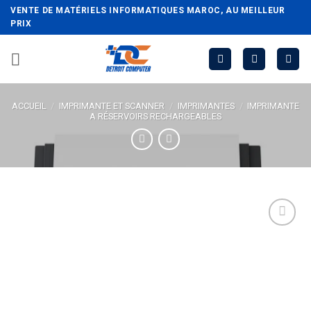
Passer
VENTE DE MATÉRIELS INFORMATIQUES MAROC, AU MEILLEUR
au
PRIX
contenu
ACCUEIL
/
IMPRIMANTE ET SCANNER
/
IMPRIMANTES
/
IMPRIMANTE
A RÉSERVOIRS RECHARGEABLES