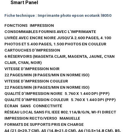
Smart Panel
Fiche technique : Imprimante photo epson ecotank l8050
FONCTIONS
IMPRESSION
CONSOMMABLES FOURNIS AVEC L’IMPRIMANTE
LIVRÉE AVEC ENCRE NOIRE JUSQU’À 2.600 PAGES, 4.100
PHOTOS ET 5.400 PAGES, 1.500 PHOTOS EN COULEUR
CARTOUCHES D’IMPRESSION
6 RÉSERVOIRS (MAGENTA CLAIR, MAGENTA, JAUNE, CYAN
CLAIR, CYAN, NOIR)
VITESSE D’IMPRESSION NOIR
22 PAGES/MIN (8 PAGES/MIN EN NORME ISO)
VITESSE D’IMPRESSION COULEUR
22 PAGES/MIN (8 PAGES/MIN EN NORME ISO)
QUALITÉ D’IMPRESSION NOIRE
5.760 X 1.440 DPI (PPP)
QUALITÉ D’IMPRESSION COULEUR
5.760 X 1.440 DPI (PPP)
ÉCRAN
SANS
CONNECTIVITÉ
RÉSEAU LOCAL SANS FIL IEEE 802.11A/B/G/N, WI-FI DIRECT
IMPRESSION RECTO/VERSO
MANUELLE
FORMATS DE SUPPORTS PRIS EN CHARGE
A4 (21.0×29,7 CM), A5 (14,8×21,0 CM), A6 (10,5×14,8 CM), B5,