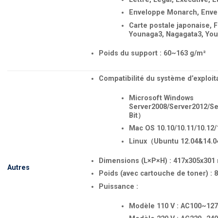
Enveloppe Monarch, Envel
Carte postale japonaise, Fo
Younaga3, Nagagata3, You
Poids du support : 60~163 g/m²
Compatibilité du système d’exploita
Microsoft Windows
Server2008/Server2012/Se
Bit）
Mac OS 10.10/10.11/10.12/1
Linux（Ubuntu 12.04&14.0
Dimensions (L×P×H) : 417x305x301 
Autres
Poids (avec cartouche de toner) : 8,
Puissance :
Modèle 110 V : AC100~127 V