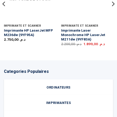
IMPRIMANTE ET SCANNER
IMPRIMANTE ET SCANNER
Imprimante HP LaserJet MFP
Imprimante Laser
M236dw (9YF95A)
Monochrome HP LaserJet
M211dw (9YF83A)
2.750,00
د.م.
Le
Le
2.200,00
د.م.
1.899,00
د.م.
prix
prix
initial
actuel
était :
est :
د.م. 2.200,00.
Categories Populaires
ORDINATEURS
IMPRIMANTES