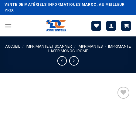
Passer
VENTE DE MATÉRIELS INFORMATIQUES MAROC, AU MEILLEUR
au
PRIX
contenu
ACCUEIL
/
IMPRIMANTE ET SCANNER
/
IMPRIMANTES
/
IMPRIMANTE
LASER MONOCHROME