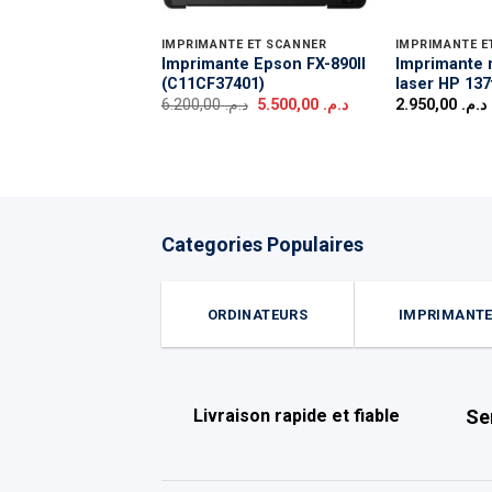
IMPRIMANTE ET SCANNER
IMPRIMANTE E
Imprimante Epson FX-890II
Imprimante 
(C11CF37401)
laser HP 13
Le
Le
6.200,00
د.م.
5.500,00
د.م.
2.950,00
د.م.
prix
prix
initial
actuel
était :
est :
د.م. 5.500,00.
د.م. 6.200,00.
Categories Populaires
ORDINATEURS
IMPRIMANT
Livraison rapide et fiable
Se