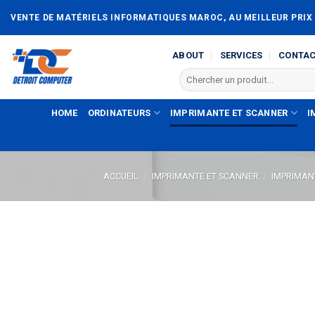
Passer
VENTE DE MATÉRIELS INFORMATIQUES MAROC, AU MEILLEUR PRIX
au
contenu
ABOUT
SERVICES
CONTA
Recherche
pour :
HOME
ORDINATEURS
IMPRIMANTE ET SCANNER
I
ACCUEIL
/
IMPRIMANTE ET SCANNER
/
IMPRIMAN