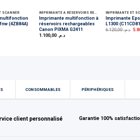
T SCANNER
IMPRIMANTE A RÉSERVOIRS RECHARGEABLES
IMPRIMANTE ET S
multifonction
Imprimante multifonction à
Imprimante Ep
7fnw (4ZB84A)
réservoirs rechargeables
L1300 (C11CD81
Canon PIXMA G2411
Le
6.120,00
د.م.
pri
1.100,00
د.م.
init
étai
ES
CONSOMMABLES
PÉRIPHÉRIQUES
rvice client personnalisé
Garantie 100% satisfacti