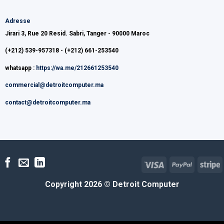
Adresse
Jirari 3, Rue 20 Resid. Sabri, Tanger - 90000 Maroc
(+212) 539-957318 - (+212) 661-253540
whatsapp :
https://wa.me/212661253540
commercial@detroitcomputer.ma
contact@detroitcomputer.ma
Visa
PayPal
S
Copyright 2026 ©
Detroit Computer