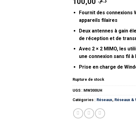
100,00
د.م.
Fournit des connexions W
appareils filaires
Deux antennes à gain él
de réception et de tran
Avec 2 × 2 MIMO, les uti
une connexion sans fil à 
Prise en charge de Window
Rupture de stock
UGS :
MW300UH
Catégories :
Réseaux
,
Réseaux & 