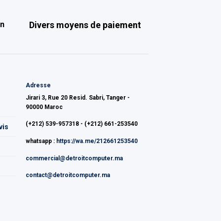
on
Divers moyens de paiement
Adresse
Jirari 3, Rue 20 Resid. Sabri, Tanger -
90000 Maroc
(+212) 539-957318 - (+212) 661-253540
vis
whatsapp :
https://wa.me/212661253540
commercial@detroitcomputer.ma
contact@detroitcomputer.ma