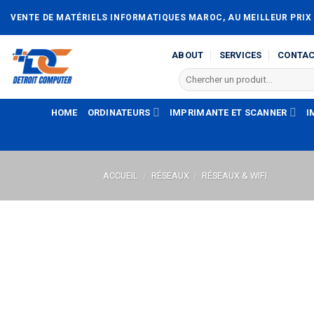
Passer
VENTE DE MATÉRIELS INFORMATIQUES MAROC, AU MEILLEUR PRIX
au
contenu
ABOUT
SERVICES
CONTA
Recherche
pour :
HOME
ORDINATEURS
IMPRIMANTE ET SCANNER
I
ACCUEIL
/
RÉSEAUX
/
RÉSEAUX & WIFI