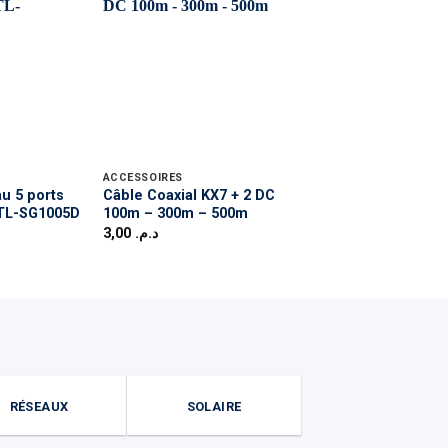
RUPTURE DE 
ACCESSOIRES
RÉSEAUX
u 5 ports
Câble Coaxial KX7 + 2 DC
Archer VR300 Mo
 TL-SG1005D
100m – 300m – 500m
Routeur WiFi AC12
VDSL/ADSL
3,00
د.م.
750,00
د.م.
RÉSEAUX
SOLAIRE