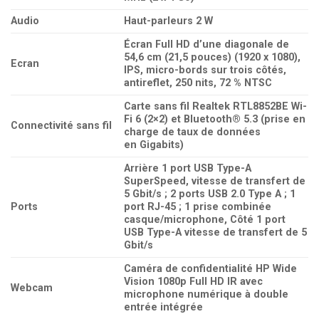
Audio
Haut-parleurs 2 W
Écran Full HD d’une diagonale de
54,6 cm (21,5 pouces) (1920 x 1080),
Ecran
IPS, micro-bords sur trois côtés,
antireflet, 250 nits, 72 % NTSC
Carte sans fil Realtek RTL8852BE Wi-
Fi 6 (2×2) et Bluetooth® 5.3 (prise en
Connectivité sans fil
charge de taux de données
en Gigabits)
Arrière 1 port USB Type-A
SuperSpeed, vitesse de transfert de
5 Gbit/s ; 2 ports USB 2.0 Type A ; 1
Ports
port RJ-45 ; 1 prise combinée
casque/microphone, Côté 1 port
USB Type-A vitesse de transfert de 5
Gbit/s
Caméra de confidentialité HP Wide
Vision 1080p Full HD IR avec
Webcam
microphone numérique à double
entrée intégrée