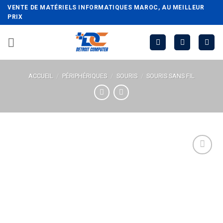
Passer
VENTE DE MATÉRIELS INFORMATIQUES MAROC, AU MEILLEUR
au
PRIX
contenu
ACCUEIL
/
PÉRIPHÉRIQUES
/
SOURIS
/
SOURIS SANS FIL