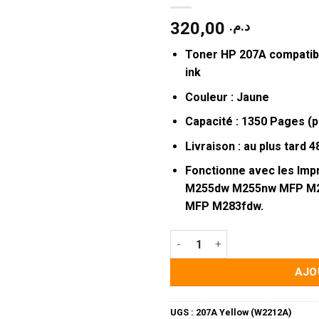
320,00
د.م.
Toner HP 207A compatib
ink
Couleur : Jaune
Capacité : 1350 Pages (p
Livraison : au plus tard 
Fonctionne avec les Imp
M255dw M255nw MFP M
MFP M283fdw.
quantité de Toner Compatible
AJO
UGS :
207A Yellow (W2212A)