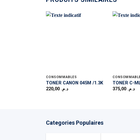
CONSOMMABLES
CONSOMMABL
TONER CANON 045M /1.3K
TONER C-ML
220,00
د.م.
375,00
د.م.
Categories Populaires