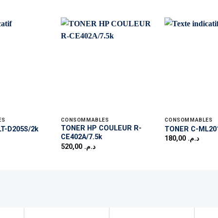
ES
CONSOMMABLES
CONSOMMABLES
TONER HP COULEUR R-
T-D205S/2k
TONER C-ML20
CE402A/7.5k
180,00
د.م.
520,00
د.م.