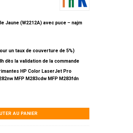
le Jaune (W2212A) avec puce – najm
our un taux de couverture de 5%)
48h dès la validation de la commande
rimantes HP Color LaserJet Pro
282nw MFP M283cdw MFP M283fdn
 HP 207A Jaune (W2212A) Avec puce - Najm Ink
UTER AU PANIER