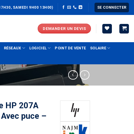
SE CONNECTER
17H30, SAMEDI 9H00 13H00)
DEMANDER UN DEVIS
RÉSEAUX
LOGICIEL
POINT DE VENTE
SOLAIRE
le HP 207A
 Avec puce –