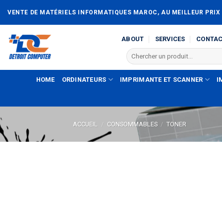
Passer
VENTE DE MATÉRIELS INFORMATIQUES MAROC, AU MEILLEUR PRIX
au
contenu
ABOUT
SERVICES
CONTA
Recherche
pour :
HOME
ORDINATEURS
IMPRIMANTE ET SCANNER
I
ACCUEIL
/
CONSOMMABLES
/
TONER