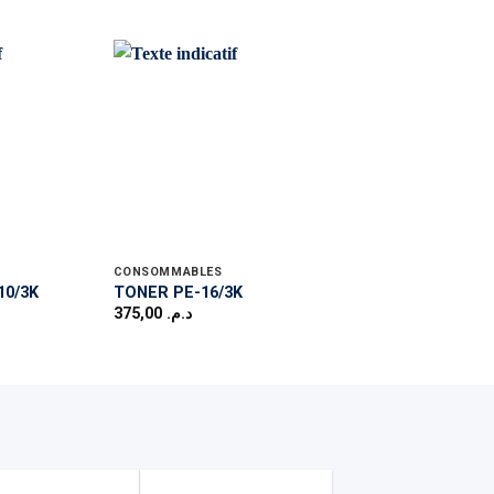
CONSOMMABLES
CONSOMMABLES
TONER C-CRG-049
10/3K
TONER PE-16/3K
12K-BK-WW
375,00
د.م.
225,00
د.م.