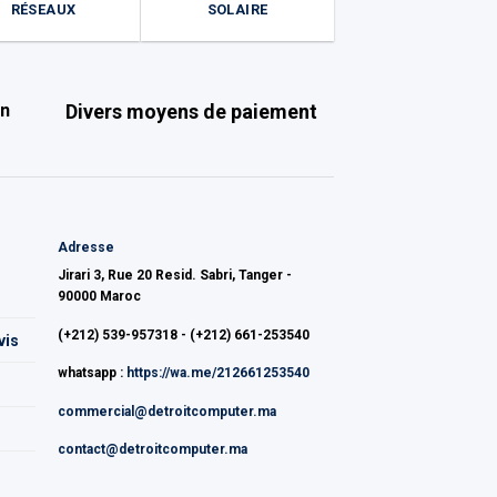
RÉSEAUX
SOLAIRE
on
Divers moyens de paiement
Adresse
Jirari 3, Rue 20 Resid. Sabri, Tanger -
90000 Maroc
(+212) 539-957318 - (+212) 661-253540
vis
whatsapp :
https://wa.me/212661253540
commercial@detroitcomputer.ma
contact@detroitcomputer.ma