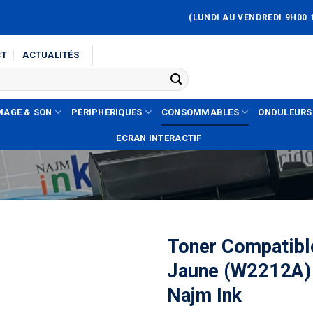
(LUNDI AU VENDREDI 9H00 
CT
ACTUALITÉS
MAGE & SON
PÉRIPHÉRIQUES
CONSOMMABLES
ONDULEURS
ECRAN INTERACTIF
Toner Compatib
Jaune (W2212A)
Najm Ink