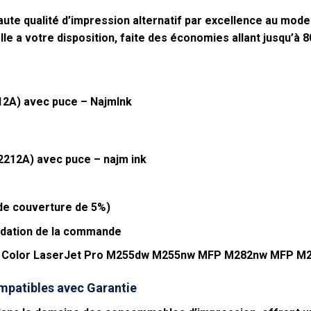
ute qualité d’impression alternatif par excellence au model
lle a votre disposition, faite des économies allant jusqu’à 
2A) avec puce – NajmInk
212A) avec puce – najm ink
 de couverture de 5%)
alidation de la commande
HP Color LaserJet Pro M255dw M255nw MFP M282nw MFP 
mpatibles avec Garantie