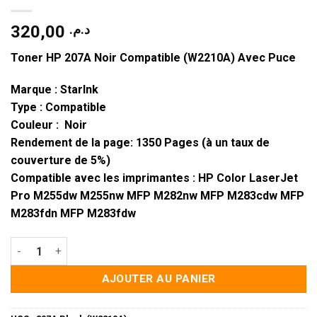
320,00
د.م.
Toner HP 207A Noir Compatible (W2210A) Avec Puce
Marque
: StarInk
Type
: Compatible
Couleur
: Noir
Rendement de la page
: 1350 Pages (à un taux de
couverture de 5%)
Compatible avec les imprimantes :
HP Color LaserJet
Pro M255dw M255nw MFP M282nw MFP M283cdw MFP
M283fdn MFP M283fdw
quantité de Toner HP 207A Noir Compatible (W2210A) Avec Pu
AJOUTER AU PANIER