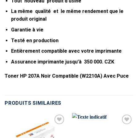
Tout
nouveau
produit d’usine
La même
qualité
et le même
rendement que le
produit original
Garantie à vie
Testé en production
Entièrement compatible avec votre imprimante
Assurance imprimante jusqu’à
350 000. CZK
Toner HP 207A Noir Compatible (W2210A) Avec Puce
PRODUITS SIMILAIRES
Ajouter
Ajouter
à la liste
à la liste
d’envies
d’envies