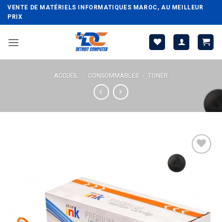
Passer
VENTE DE MATÉRIELS INFORMATIQUES MAROC, AU MEILLEUR
au
PRIX
contenu
ACCUEIL
/
CONSOMMABLES
/
TONER
Ajouter
à la liste
d’envies