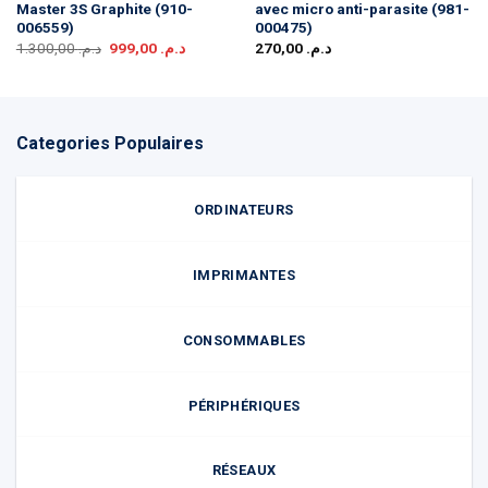
Master 3S Graphite (910-
avec micro anti-parasite (981-
006559)
000475)
Le
Le
1.300,00
د.م.
999,00
د.م.
270,00
د.م.
prix
prix
initial
actuel
était :
est :
د.م. 999,00.
د.م. 1.300,00.
Categories Populaires
ORDINATEURS
IMPRIMANTES
CONSOMMABLES
PÉRIPHÉRIQUES
RÉSEAUX