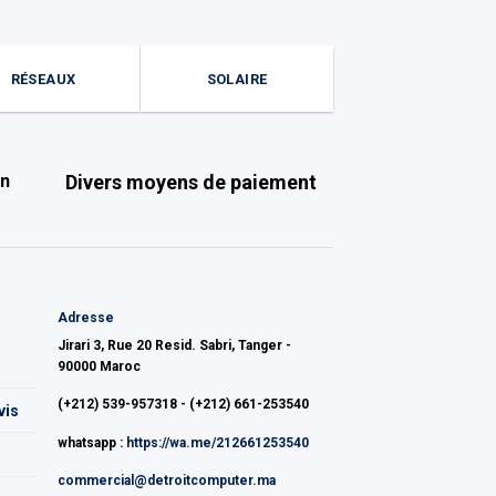
RÉSEAUX
SOLAIRE
on
Divers moyens de paiement
Adresse
Jirari 3, Rue 20 Resid. Sabri, Tanger -
90000 Maroc
(+212) 539-957318 - (+212) 661-253540
vis
whatsapp :
https://wa.me/212661253540
commercial@detroitcomputer.ma