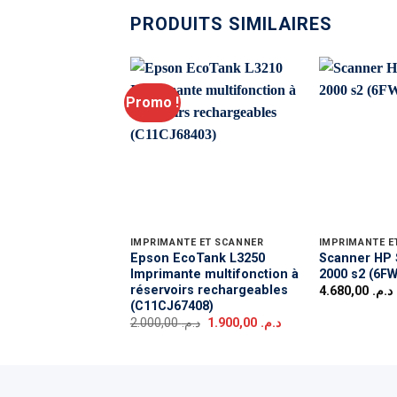
PRODUITS SIMILAIRES
Promo !
IMPRIMANTE ET SCANNER
IMPRIMANTE E
Epson EcoTank L3250
Scanner HP 
Imprimante multifonction à
2000 s2 (6F
réservoirs rechargeables
4.680,00
د.م.
(C11CJ67408)
Le
Le
2.000,00
د.م.
1.900,00
د.م.
prix
prix
initial
actuel
était :
est :
د.م. 1.900,00.
د.م. 2.000,00.