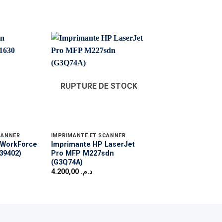
RUPTURE DE STOCK
RUPTURE DE 
CANNER
IMPRIMANTE ET SCANNER
 WorkForce
Imprimante HP LaserJet
Imprimante Canon
39402)
Pro MFP M227sdn
G3411 (2315C025A
(G3Q74A)
2.100,00
د.م.
4.200,00
د.م.