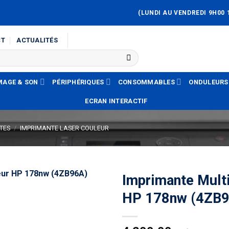
(LUNDI AU VENDREDI 9H00 
CT
ACTUALITÉS
MAGE & SON
PÉRIPHÉRIQUES
CONSOMMABLES
ONDULEURS
ECRAN INTERACTIF
TES
/
IMPRIMANTE LASER COULEUR
Imprimante Multi
HP 178nw (4ZB