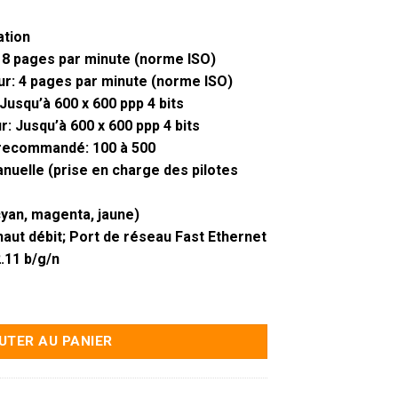
ation
 18 pages par minute (norme ISO)
ur: 4 pages par minute (norme ISO)
Jusqu’à 600 x 600 ppp 4 bits
r: Jusqu’à 600 x 600 ppp 4 bits
recommandé: 100 à 500
nuelle (prise en charge des pilotes
cyan, magenta, jaune)
haut débit; Port de réseau Fast Ethernet
.11 b/g/n
fonction Laser Couleur HP 178nw (4ZB96A)
UTER AU PANIER