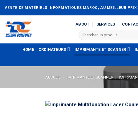
Passer
VENTE DE MATÉRIELS INFORMATIQUES MAROC, AU MEILLEUR PRIX
au
contenu
ABOUT
SERVICES
CONTA
Recherche
pour :
HOME
ORDINATEURS
IMPRIMANTE ET SCANNER
I
ACCUEIL
/
IMPRIMANTE ET SCANNER
/
IMPRIMAN