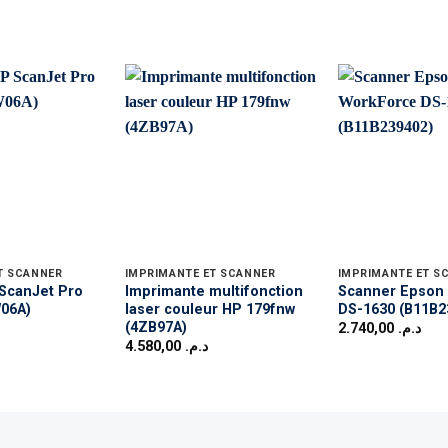
T SCANNER
IMPRIMANTE ET SCANNER
IMPRIMANTE ET S
ScanJet Pro
Imprimante multifonction
Scanner Epson
W06A)
laser couleur HP 179fnw
DS-1630 (B11B2
(4ZB97A)
2.740,00
د.م.
4.580,00
د.م.