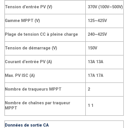
Tension d’entrée PV (V)
370V (100V~500V)
Gamme MPPT (V)
125~425V
Plage de tension CC à pleine charge
240~425V
Tension de démarrage (V)
150V
Courant d’entrée PV (A)
13A 13A
Max. PV ISC (A)
17A 17A
Nombre de traqueurs MPPT
2
Nombre de chaînes par traqueur
1 1
MPPT
Données de sortie CA