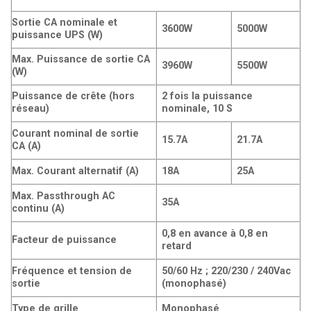
Sortie CA nominale et
3600W
5000W
puissance UPS (W)
Max. Puissance de sortie CA
3960W
5500W
(W)
Puissance de crête (hors
2 fois la puissance
réseau)
nominale, 10 S
Courant nominal de sortie
15.7A
21.7A
CA (A)
Max. Courant alternatif (A)
18A
25A
Max. Passthrough AC
35A
continu (A)
0,8 en avance à 0,8 en
Facteur de puissance
retard
Fréquence et tension de
50/60 Hz ; 220/230 / 240Vac
sortie
(monophasé)
Type de grille
Monophasé