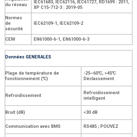
IEC61683, IEC62116, IEC61727, RD1699 : 2011,
du réseau
XP C15-712-3 : 2019-05
Normes
de
IEC62109-1, IEC62109-2
sécurité
CEM
EN61000-6-1, EN61000-6-3
Données GENERALES
Plage de température de
-25~60℃, >45℃
fonctionnement (℃)
Déclassement
Refroidissement
Refroidissement
intelligent
Bruit (dB)
<30 dB
Communication avec BMS
RS485 ; POUVEZ