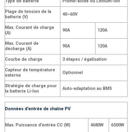
Type de batterie
Plomb-acide ou Lithium-ion
Plage de tension de la
40~60V
batterie (V)
Max. Courant de charge
90A
120A
(A)
Max. Courant de
90A
120A
décharge (A)
Courbe de charge
3 étapes / égalisation
Capteur de température
Optionnel
externe
Stratégie de charge pour
Auto-adaptation au BMS
la batterie Li-Ion
Données d’entrée de chaîne PV
Max. Puissance d’entrée CC (W)
4680W
6500W