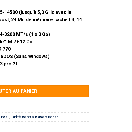
i5-14500
(jusqu’à 5,0 GHz avec la
oost, 24 Mo de mémoire cache L3, 14
4-3200
MT/s (1 x 8 Go)
e™ M.2
512 Go
D 770
eeDOS
(Sans Windows)
3 pro 21
reau format tour HP Pro 290 G9 (C6QZ8AT)
UTER AU PANIER
ureau
,
Unité centrale avec écran