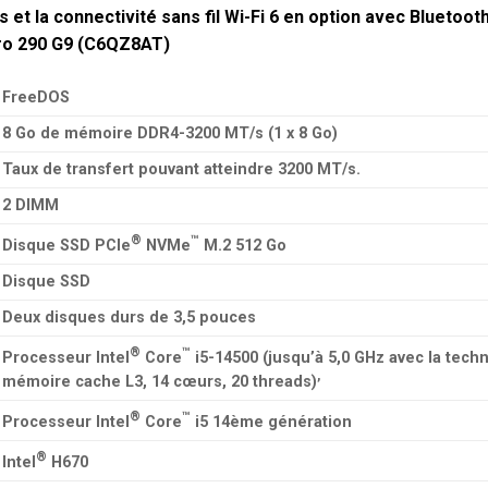
s et la connectivité sans fil Wi-Fi 6 en option avec Bluetooth®
Pro 290 G9 (C6QZ8AT)
FreeDOS
8 Go de mémoire DDR4-3200 MT/s (1 x 8 Go)
Taux de transfert pouvant atteindre 3200 MT/s.
2 DIMM
®
™
Disque SSD PCIe
NVMe
M.2 512 Go
Disque SSD
Deux disques durs de 3,5 pouces
®
™
Processeur Intel
Core
i5-14500 (jusqu’à 5,0 GHz avec la techn
,
mémoire cache L3, 14 cœurs, 20 threads)
®
™
Processeur Intel
Core
i5 14ème génération
®
Intel
H670