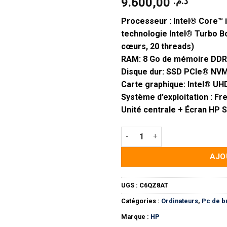
9.600,00
د.م.
Processeur : Intel® Core™
technologie Intel® Turbo B
cœurs, 20 threads)
RAM:
8 Go
de mémoire
DDR
Disque dur:
SSD
PCIe® NVM
Carte graphique:
Intel® UH
Système d’exploitation :
Fr
Unité centrale + Écran HP S
quantité de Ordinateur de bu
AJO
UGS :
C6QZ8AT
Catégories :
Ordinateurs
,
Pc de b
Marque :
HP