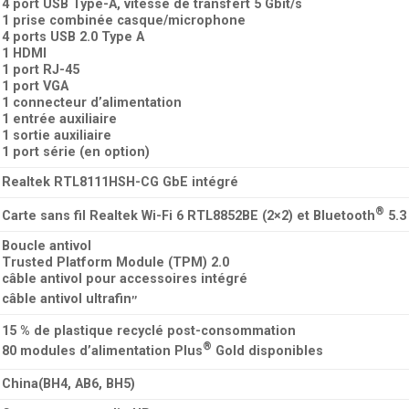
4 port USB Type-A, vitesse de transfert 5 Gbit/s
1 prise combinée casque/microphone
4 ports USB 2.0 Type A
1 HDMI
1 port RJ-45
1 port VGA
1 connecteur d’alimentation
1 entrée auxiliaire
1 sortie auxiliaire
1 port série (en option)
Realtek RTL8111HSH-CG GbE intégré
®
Carte sans fil Realtek Wi-Fi 6 RTL8852BE (2×2) et Bluetooth
5.3
Boucle antivol
Trusted Platform Module (TPM) 2.0
câble antivol pour accessoires intégré
,
,
câble antivol ultrafin
15 % de plastique recyclé post-consommation
®
80 modules d’alimentation Plus
Gold disponibles
China(BH4, AB6, BH5)