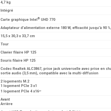
4,7 kg
Intégré
®
Carte graphique Intel
UHD 770
Adaptateur d’alimentation externe 180 W, efficacité jusqu’à 90 %
15,5 x 30,3 x 33,7 cm
Tour
Clavier filaire HP 125
Souris filaire HP 125
Codec Realtek ALC3867, prise jack universelle avec prise en ch
sortie audio (3,5 mm), compatible avec la multi-diffusion
2 logements M.2
1 logement PCIe 3 x1
,
,
,
1 logement PCIe 4 x16
Avant
Arrière