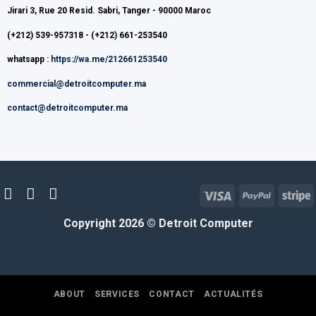
Jirari 3, Rue 20 Resid. Sabri, Tanger - 90000 Maroc
(+212) 539-957318 - (+212) 661-253540
whatsapp :
https://wa.me/212661253540
commercial@detroitcomputer.ma
contact@detroitcomputer.ma
Visa
PayPal
S
Copyright 2026 ©
Detroit Computer
ABOUT
SERVICES
CONTACT
ACTUALITÉS