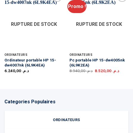
Promo !
RUPTURE DE STOCK
RUPTURE DE STOCK
ORDINATEURS
ORDINATEURS
Ordinateur portable HP 15-
Pc portable HP 15-dw4005nk
dw4007nk (6L9K4EA)
(6L9K2EA)
Le
Le
6.240,00
د.م.
8.940,00
د.م.
8.520,00
د.م.
prix
prix
initial
actuel
était :
est :
د.م. 8.940,00.
Categories Populaires
ORDINATEURS