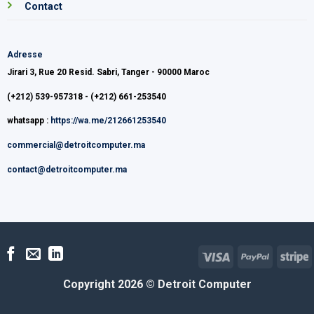
Contact
Adresse
Jirari 3, Rue 20 Resid. Sabri, Tanger - 90000 Maroc
(+212) 539-957318 - (+212) 661-253540
whatsapp :
https://wa.me/212661253540
commercial@detroitcomputer.ma
contact@detroitcomputer.ma
Visa
PayPal
S
Copyright 2026 ©
Detroit Computer