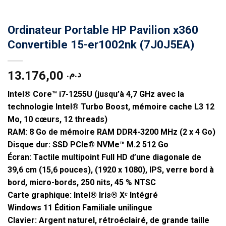
Ordinateur Portable HP Pavilion x360
Convertible 15-er1002nk (7J0J5EA)
13.176,00
د.م.
Intel® Core™
i7-1255U
(jusqu’à 4,7 GHz avec la
technologie Intel® Turbo Boost, mémoire cache L3 12
Mo, 10 cœurs, 12 threads)
RAM:
8 Go de mémoire RAM
DDR4-3200 MHz (2 x 4 Go)
Disque dur:
SSD
PCIe® NVMe™ M.2
512 Go
Écran:
Tactile
multipoint
Full HD
d’une diagonale de
39,6 cm (15,6 pouces), (1920 x 1080), IPS, verre bord à
bord, micro-bords, 250 nits, 45 % NTSC
Carte graphique: Intel®
Iris® Xᵉ Intégré
Windows 11 Édition Familiale unilingue
Clavier: Argent naturel, rétroéclairé, de grande taille