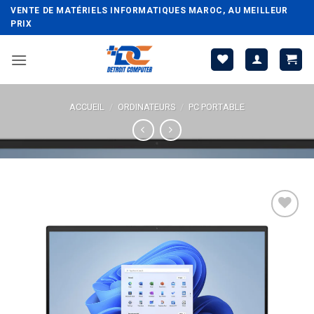
Passer
VENTE DE MATÉRIELS INFORMATIQUES MAROC, AU MEILLEUR
au
PRIX
contenu
ACCUEIL
/
ORDINATEURS
/
PC PORTABLE