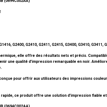
MB (0694C002AA)
R
 G1416, G2400, G2410, G2411, G2415, G3400, G3410, G3411, 
thermique, elle offre des résultats nets et précis. Compat
nir une qualité d’impression remarquable en noir. Améliore
.
conçue pour offrir aux utilisateurs des impressions couleur
ie rapide, ce produit offre une solution d’impression fiable et
MB (0694C002AA)