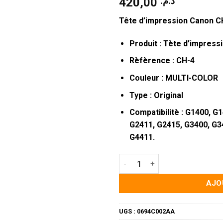
420,00
د.م.
Tête d’impression Canon C
Produit : Tète d’impres
Rèfèrence : CH-4
Couleur : MULTI-COLOR
Type : Original
Compatibilitè : G1400, G
G2411, G2415, G3400, G3
G4411.
quantité de Tête d'impressi
AJO
UGS :
0694C002AA