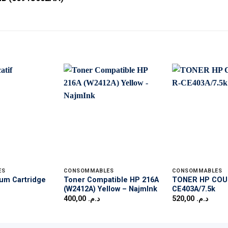
ES
CONSOMMABLES
CONSOMMABLES
um Cartridge
Toner Compatible HP 216A
TONER HP COU
(W2412A) Yellow – NajmInk
CE403A/7.5k
400,00
د.م.
520,00
د.م.