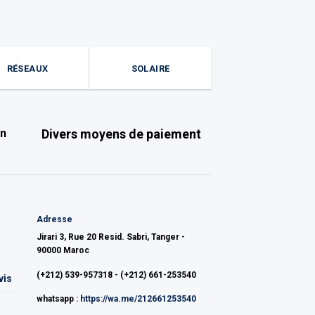
RÉSEAUX
SOLAIRE
on
Divers moyens de paiement
Adresse
Jirari 3, Rue 20 Resid. Sabri, Tanger -
90000 Maroc
(+212) 539-957318 - (+212) 661-253540
vis
whatsapp :
https://wa.me/212661253540