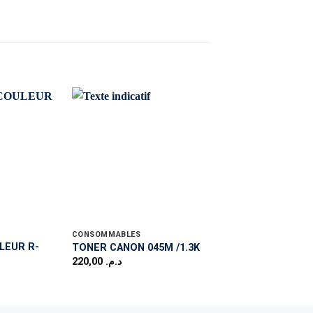
CONSOMMABLES
CONSOMMABLES
LEUR R-
TONER CANON 045M /1.3K
TONER CANON 046
220,00
د.م.
225,00
د.م.