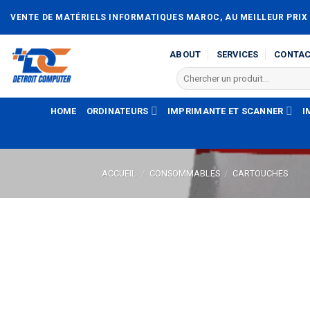
Passer
VENTE DE MATÉRIELS INFORMATIQUES MAROC, AU MEILLEUR PRIX
au
contenu
ABOUT
SERVICES
CONTA
Recherche
pour :
HOME
ORDINATEURS
IMPRIMANTE ET SCANNER
I
ACCUEIL
/
CONSOMMABLES
/
CARTOUCHES