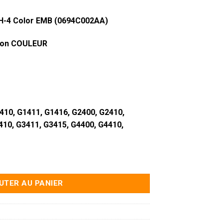
H-4 Color EMB (0694C002AA)
sion COULEUR
1410, G1411, G1416, G2400, G2410,
410, G3411, G3415, G4400, G4410,
on Canon CH-4 Color EMB (0694C002AA)
UTER AU PANIER