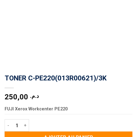
TONER C-PE220(013R00621)/3K
250,00
د.م.
FUJI Xerox Workcenter PE220
quantité de TONER C-PE220(013R00621)/3K