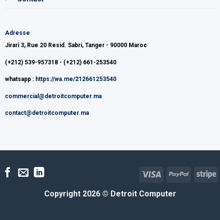
Adresse
Jirari 3, Rue 20 Resid. Sabri, Tanger - 90000 Maroc
(+212) 539-957318 - (+212) 661-253540
whatsapp :
https://wa.me/212661253540
commercial@detroitcomputer.ma
contact@detroitcomputer.ma
Visa
PayPal
S
Copyright 2026 ©
Detroit Computer