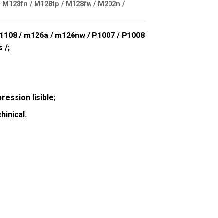
/ M128fn / M128fp / M128fw / M202n /
1108 / m126a / m126nw / P1007 / P1008
 /;
ession lisible;
hinical.