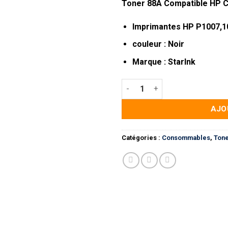
Toner 88A Compatible HP 
Imprimantes HP P1007,1
couleur : Noir
Marque : StarInk
quantité de Toner HP 88A Com
AJO
Catégories :
Consommables
,
Ton