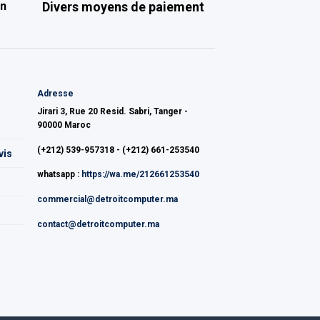
on
Divers moyens de paiement
Adresse
Jirari 3, Rue 20 Resid. Sabri, Tanger -
90000 Maroc
(+212) 539-957318 - (+212) 661-253540
vis
whatsapp :
https://wa.me/212661253540
commercial@detroitcomputer.ma
contact@detroitcomputer.ma