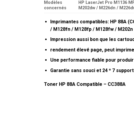
Modèles
HP LaserJet Pro M1136 MFP
concernés
M202dw / M226dn / M226dw
Imprimantes compatibles: HP 88A (C
/ M128fn / M128fp / M128fw / M202n
Impression aussi bon que les cartouc
rendement élevé page, peut imprime
Une performance fiable pour produire
Garantie sans souci et 24 * 7 support
Toner HP 88A Compatible – CC388A