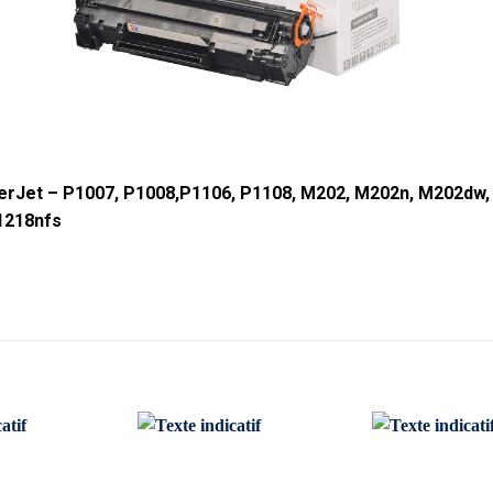
serJet – P1007, P1008,P1106, P1108, M202, M202n, M202dw
1218nfs