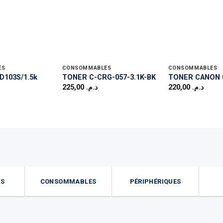
ES
CONSOMMABLES
CONSOMMABLES
D103S/1.5k
TONER C-CRG-057-3.1K-BK
TONER CANON 0
225,00
د.م.
220,00
د.م.
ES
CONSOMMABLES
PÉRIPHÉRIQUES