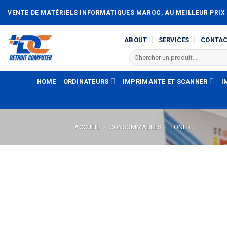
Passer
VENTE DE MATÉRIELS INFORMATIQUES MAROC, AU MEILLEUR PRIX
au
contenu
ABOUT
SERVICES
CONTA
Recherche
pour :
HOME
ORDINATEURS
IMPRIMANTE ET SCANNER
I
ACCUEIL
/
CONSOMMABLES
/
TONER