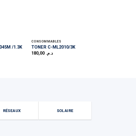
CONSOMMABLES
CONSOMMABLES
TONER HP COULEU
45M /1.3K
TONER C-ML2010/3K
CE402A/7.5k
180,00
د.م.
520,00
د.م.
RÉSEAUX
SOLAIRE