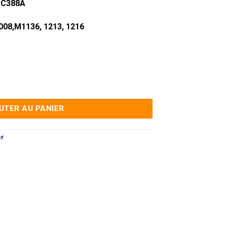
CC388A
008,M1136, 1213, 1216
patible - CC388A
UTER AU PANIER
er