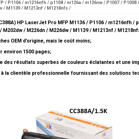
 / P1106 / m1216nfh / p1108 / m126a / m126nw / P1007 / P1008 
 / M1139 / M1213nf / M1218nfs /
C388A) HP LaserJet Pro MFP M1136 / P1106 / m1216nfh / p
 / M202dw / M226dn / M226dw / M1139 / M1213nf / M1218nfs
hes OEM d’origine, mais le coût moins;
r environ 1500 pages;
 des résultats superbes de couleurs éclatantes et une impr
 à la clientèle professionnelle fournissant des solutions tec