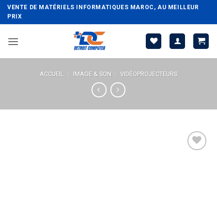
Passer
VENTE DE MATÉRIELS INFORMATIQUES MAROC, AU MEILLEUR
au
PRIX
contenu
ACCUEIL
/
IMAGE & SON
/
VIDÉOPROJECTEURS