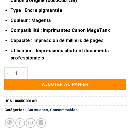
Canon d’origine (0665C001AB)
Type : Encre pigmentée
Couleur : Magenta
Compatibilité : Imprimantes Canon MegaTank
Capacité : Impression de milliers de pages
Utilisation : Impressions photo et documents
professionnels
quantité de Canon GI-490 Magenta - Bouteille d'encre origine
AJOUTER AU PANIER
UGS :
0665C001AB
Catégories :
Cartouches
,
Consommables