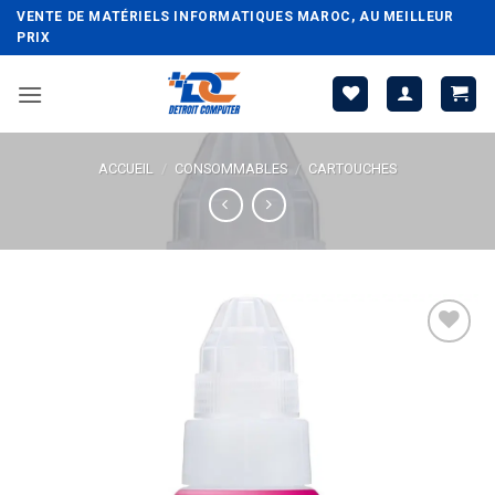
Passer
VENTE DE MATÉRIELS INFORMATIQUES MAROC, AU MEILLEUR
au
PRIX
contenu
ACCUEIL
/
CONSOMMABLES
/
CARTOUCHES
Ajouter
à la liste
d’envies