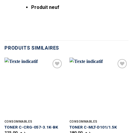
Produit neuf
PRODUITS SIMILAIRES
Ajouter
Ajouter
à la liste
à la liste
d’envies
d’envies
CONSOMMABLES
CONSOMMABLES
TONER C-CRG-057-3.1K-BK
TONER C-MLT-D101/1.5K
225,00
د.م.
180,00
د.م.