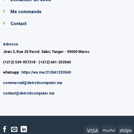
Me commande
Contact
Adresse
Jirari 3, Rue 20 Resid. Sabri, Tanger - 90000 Maroc
(+212) 539-957318 - (+212) 661-253540
whatsapp :
https://wa.me/212661253540
commercial@detroitcomputer.ma
contact@detroitcomputer.ma
Visa
PayPal
S