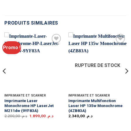
PRODUITS SIMILAIRES
Promo !
RUPTURE DE STOCK
IMPRIMANTE ET SCANNER
IMPRIMANTE ET SCANNER
Imprimante Laser
Imprimante Multifonction
Monochrome HP LaserJet
Laser HP 135w Monochrome
M211dw (9YF83A)
(4ZB83A)
Le
Le
2.200,00
د.م.
1.899,00
د.م.
2.340,00
د.م.
prix
prix
initial
actuel
était :
est :
د.م. 1.899,00.
د.م. 2.200,00.