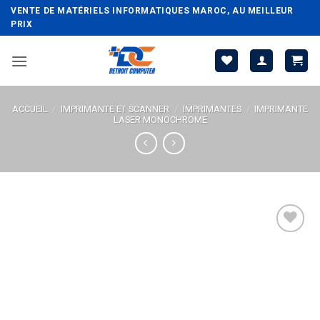
Passer
VENTE DE MATÉRIELS INFORMATIQUES MAROC, AU MEILLEUR
au
PRIX
contenu
ACCUEIL
/
IMPRIMANTE ET SCANNER
/
IMPRIMANTES
/
IMPRIMANTE
LASER MONOCHROME