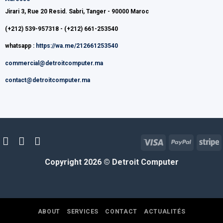
Jirari 3, Rue 20 Resid. Sabri, Tanger - 90000 Maroc
(+212) 539-957318 - (+212) 661-253540
whatsapp :
https://wa.me/212661253540
commercial@detroitcomputer.ma
contact@detroitcomputer.ma
Visa
PayPal
S
Copyright 2026 ©
Detroit Computer
ABOUT
SERVICES
CONTACT
ACTUALITÉS