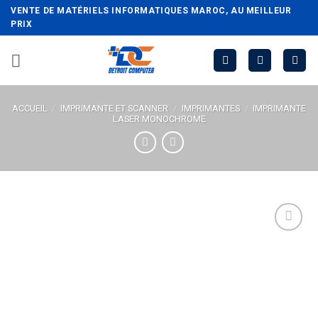
Passer
VENTE DE MATÉRIELS INFORMATIQUES MAROC, AU MEILLEUR
au
PRIX
contenu
ACCUEIL
/
IMPRIMANTE ET SCANNER
/
IMPRIMANTES
/
IMPRIMANTE
LASER MONOCHROME