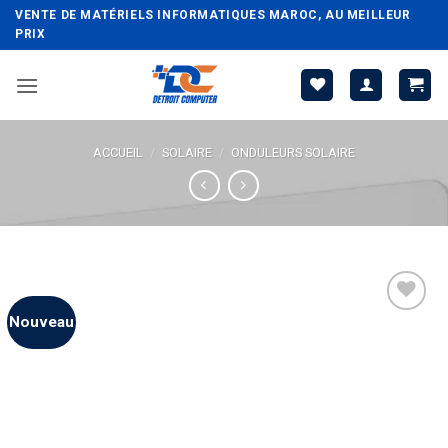
Passer
VENTE DE MATÉRIELS INFORMATIQUES MAROC, AU MEILLEUR
au
PRIX
contenu
ACCUEIL
/
SOLAIRE
/
ONDULEURS SOLAIRE
Nouveau