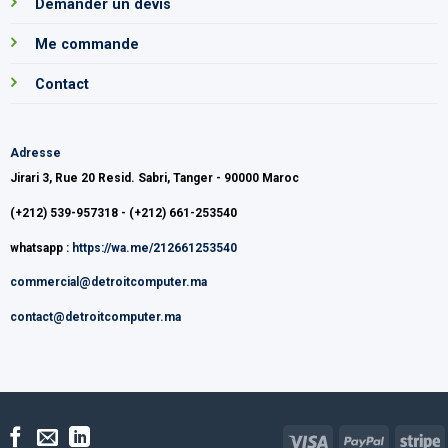
Demander un devis
Me commande
Contact
Adresse
Jirari 3, Rue 20 Resid. Sabri, Tanger - 90000 Maroc
(+212) 539-957318 - (+212) 661-253540
whatsapp :
https://wa.me/212661253540
commercial@detroitcomputer.ma
contact@detroitcomputer.ma
Visa
PayPal
S