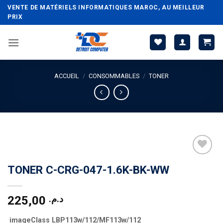
Passer
VENTE DE MATÉRIELS INFORMATIQUES MAROC, AU MEILLEUR
au
PRIX
contenu
ACCUEIL
/
CONSOMMABLES
/
TONER
TONER C-CRG-047-1.6K-BK-WW
225,00
د.م.
imageClass LBP113w/112/MF113w/112