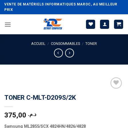
Passer
VENTE DE MATÉRIELS INFORMATIQUES MAROC, AU MEILLEUR
au
PRIX
contenu
ACCUEIL
/
CONSOMMABLES
/
TONER
TONER C-MLT-D209S/2K
375,00
د.م.
Samsung ML2855/SCX 4824HN/4826/4828