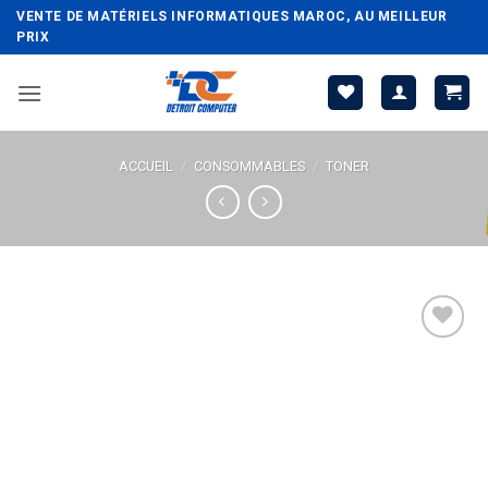
Passer
VENTE DE MATÉRIELS INFORMATIQUES MAROC, AU MEILLEUR
au
PRIX
contenu
ACCUEIL
/
CONSOMMABLES
/
TONER