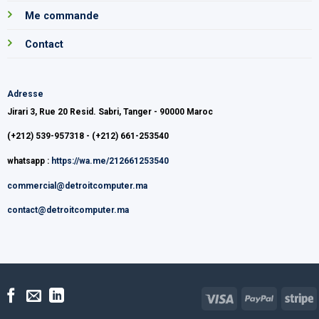
Me commande
Contact
Adresse
Jirari 3, Rue 20 Resid. Sabri, Tanger - 90000 Maroc
(+212) 539-957318 - (+212) 661-253540
whatsapp :
https://wa.me/212661253540
commercial@detroitcomputer.ma
contact@detroitcomputer.ma
Visa
PayPal
S