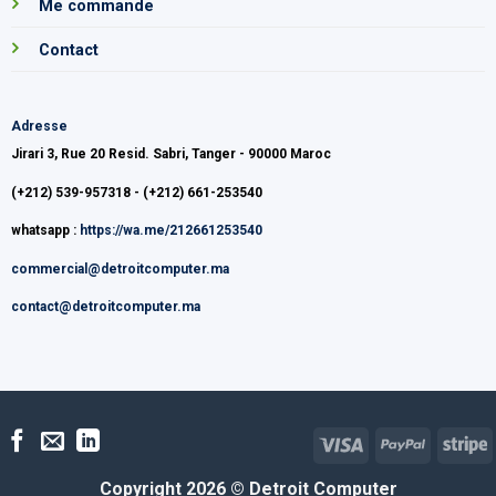
Me commande
Contact
Adresse
Jirari 3, Rue 20 Resid. Sabri, Tanger - 90000 Maroc
(+212) 539-957318 - (+212) 661-253540
whatsapp :
https://wa.me/212661253540
commercial@detroitcomputer.ma
contact@detroitcomputer.ma
Visa
PayPal
S
Copyright 2026 ©
Detroit Computer