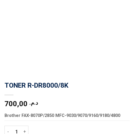
TONER R-DR8000/8K
700,00
د.م.
Brother FAX-8070P/2850 MFC-9030/9070/9160/9180/4800
quantité de TONER R-DR8000/8K