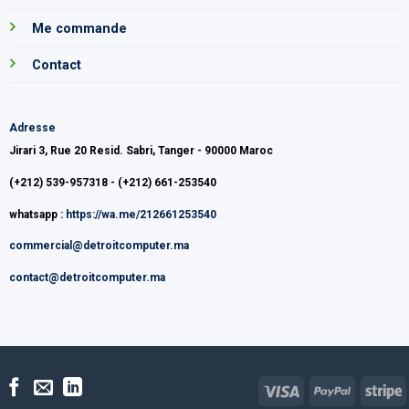
Me commande
Contact
Adresse
Jirari 3, Rue 20 Resid. Sabri, Tanger - 90000 Maroc
(+212) 539-957318 - (+212) 661-253540
whatsapp :
https://wa.me/212661253540
commercial@detroitcomputer.ma
contact@detroitcomputer.ma
Visa
PayPal
S