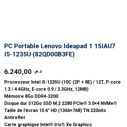
PC Portable Lenovo Ideapad 1 15IAU7
I5-1235U (82QD00B3FE)
6.240,00
د.م.
Processeur Intel i5-1235U (10C (2P + 8E) / 12T, P-core
1.3 / 4.4GHz, E-core 0.9 / 3.3GHz, 12MB)
Mémoire 8Go DDR4-3200
Disque dur 512Go SSD M.2 2280 PCIe® 3.0×4 NVMe®
Taille de l’écran 15.6″ HD (1366×768) TN 220nits
Antireflet
Carte graphique Intel® Iris® Xe Graphics