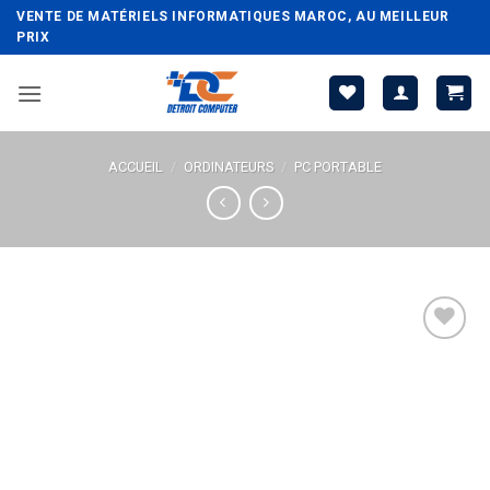
Passer
VENTE DE MATÉRIELS INFORMATIQUES MAROC, AU MEILLEUR
au
PRIX
contenu
ACCUEIL
/
ORDINATEURS
/
PC PORTABLE